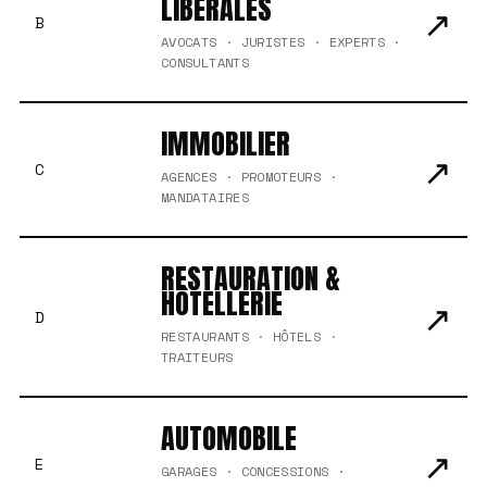
LIBÉRALES
↗
B
AVOCATS · JURISTES · EXPERTS ·
CONSULTANTS
IMMOBILIER
↗
C
AGENCES · PROMOTEURS ·
MANDATAIRES
RESTAURATION &
HÔTELLERIE
↗
D
RESTAURANTS · HÔTELS ·
TRAITEURS
AUTOMOBILE
↗
E
GARAGES · CONCESSIONS ·