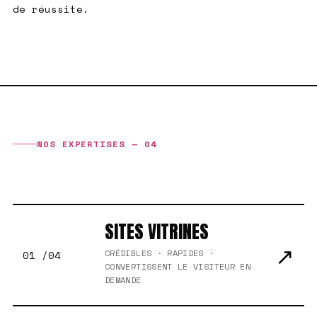
de réussite.
NOS EXPERTISES — 04
CE QU'ON FABRIQUE
SITES VITRINES
↗
CRÉDIBLES · RAPIDES ·
01 /04
CONVERTISSENT LE VISITEUR EN
DEMANDE