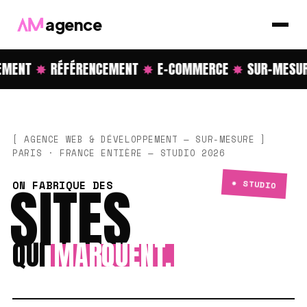
agence
ENT
✸
RÉFÉRENCEMENT
✸
E-COMMERCE
✸
SUR-MESURE
[ AGENCE WEB & DÉVELOPPEMENT — SUR-MESURE ]
PARIS · FRANCE ENTIÈRE — STUDIO 2026
SITES
✸ STUDIO
ON FABRIQUE DES
QUI
MARQUENT.