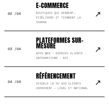
E-COMMERCE
↗
BOUTIQUES QUI VENDENT,
02 /04
FIDÉLISENT ET TIENNENT LA
CHARGE
PLATEFORMES SUR-
MESURE
↗
03 /04
APPS WEB · ESPACES CLIENTS ·
INTÉGRATIONS · API
RÉFÉRENCEMENT
↗
04 /04
VISIBLE LÀ OÙ VOS CLIENTS
CHERCHENT — LOCAL ET NATIONAL