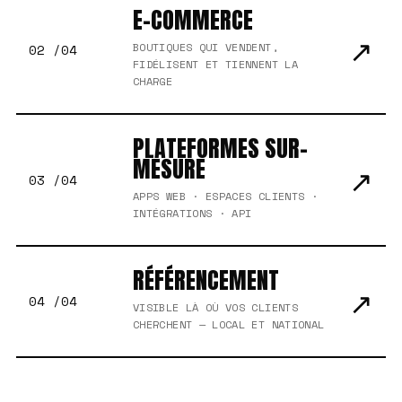
E-COMMERCE
↗
BOUTIQUES QUI VENDENT,
02 /04
FIDÉLISENT ET TIENNENT LA
CHARGE
PLATEFORMES SUR-
MESURE
↗
03 /04
APPS WEB · ESPACES CLIENTS ·
INTÉGRATIONS · API
RÉFÉRENCEMENT
↗
04 /04
VISIBLE LÀ OÙ VOS CLIENTS
CHERCHENT — LOCAL ET NATIONAL