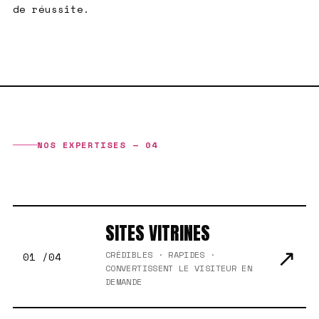
de réussite.
NOS EXPERTISES — 04
CE QU'ON FABRIQUE
SITES VITRINES
↗
CRÉDIBLES · RAPIDES ·
01 /04
CONVERTISSENT LE VISITEUR EN
DEMANDE