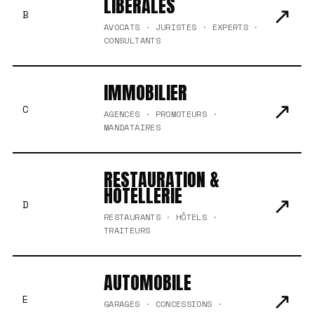
LIBÉRALES
↗
B
AVOCATS · JURISTES · EXPERTS ·
CONSULTANTS
IMMOBILIER
↗
C
AGENCES · PROMOTEURS ·
MANDATAIRES
RESTAURATION &
HÔTELLERIE
↗
D
RESTAURANTS · HÔTELS ·
TRAITEURS
AUTOMOBILE
↗
E
GARAGES · CONCESSIONS ·