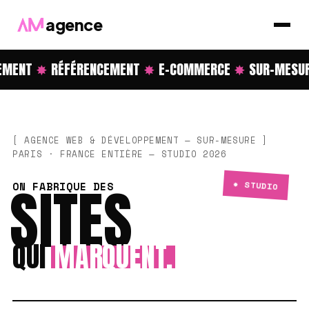
agence
ENT
✸
RÉFÉRENCEMENT
✸
E-COMMERCE
✸
SUR-MESURE
[ AGENCE WEB & DÉVELOPPEMENT — SUR-MESURE ]
PARIS · FRANCE ENTIÈRE — STUDIO 2026
SITES
✸ STUDIO
ON FABRIQUE DES
QUI
MARQUENT.