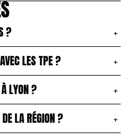
ES
S ?
+
AVEC LES TPE ?
+
 À LYON ?
+
 DE LA RÉGION ?
+