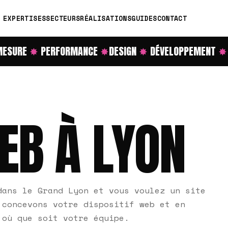
EXPERTISES
SECTEURS
RÉALISATIONS
GUIDES
CONTACT
SURE
✸
PERFORMANCE
✸
DESIGN
✸
DÉVELOPPEMENT
✸
R
EB À LYON
dans le Grand Lyon et vous voulez un site
 concevons votre dispositif web et en
 où que soit votre équipe.