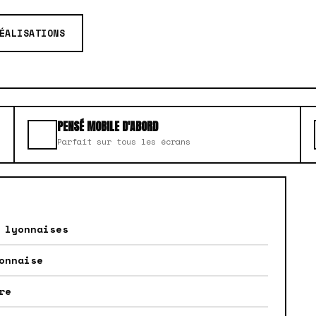
ÉALISATIONS
PENSÉ MOBILE D'ABORD
Parfait sur tous les écrans
 lyonnaises
onnaise
re