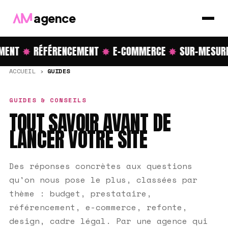
agence
NT
✸
RÉFÉRENCEMENT
✸
E-COMMERCE
✸
SUR-MESURE
ACCUEIL
›
GUIDES
GUIDES & CONSEILS
TOUT SAVOIR AVANT DE
LANCER VOTRE SITE
Des réponses concrètes aux questions
qu'on nous pose le plus, classées par
thème : budget, prestataire,
référencement, e-commerce, refonte,
design, cadre légal. Par une agence qui