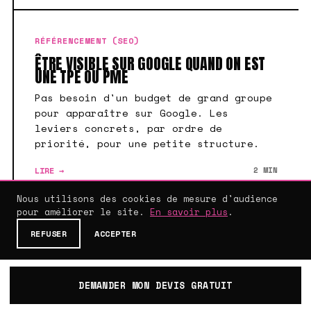
RÉFÉRENCEMENT (SEO)
ÊTRE VISIBLE SUR GOOGLE QUAND ON EST
UNE TPE OU PME
Pas besoin d'un budget de grand groupe
pour apparaître sur Google. Les
leviers concrets, par ordre de
priorité, pour une petite structure.
LIRE →
2 MIN
Nous utilisons des cookies de mesure d'audience
pour améliorer le site.
En savoir plus
.
REFUSER
ACCEPTER
REFONTE DE SITE
DEMANDER MON DEVIS GRATUIT
9 GUIDES