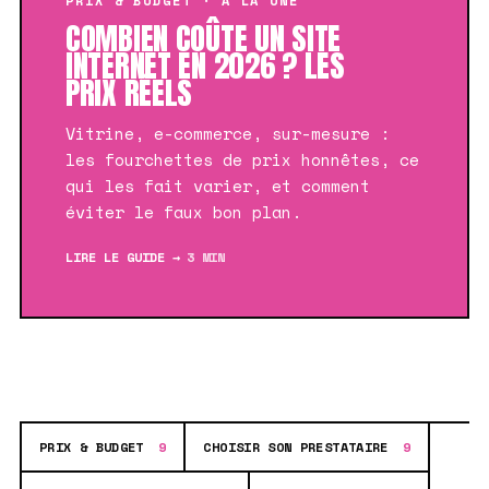
PRIX & BUDGET · À LA UNE
COMBIEN COÛTE UN SITE
INTERNET EN 2026 ? LES
PRIX RÉELS
Vitrine, e-commerce, sur-mesure :
les fourchettes de prix honnêtes, ce
qui les fait varier, et comment
éviter le faux bon plan.
LIRE LE GUIDE →
3 MIN
PRIX & BUDGET
9
CHOISIR SON PRESTATAIRE
9