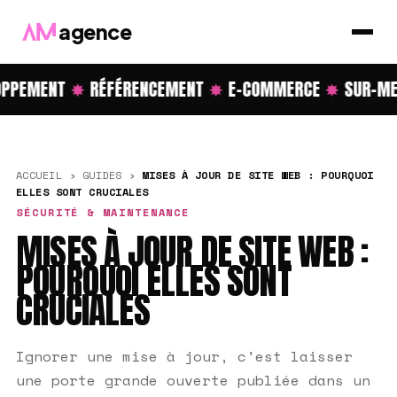
agence
PPEMENT
✸
RÉFÉRENCEMENT
✸
E-COMMERCE
✸
SUR-ME
ACCUEIL
›
GUIDES
›
MISES À JOUR DE SITE WEB : POURQUOI
ELLES SONT CRUCIALES
SÉCURITÉ & MAINTENANCE
MISES À JOUR DE SITE WEB :
POURQUOI ELLES SONT
CRUCIALES
Ignorer une mise à jour, c'est laisser
une porte grande ouverte publiée dans un