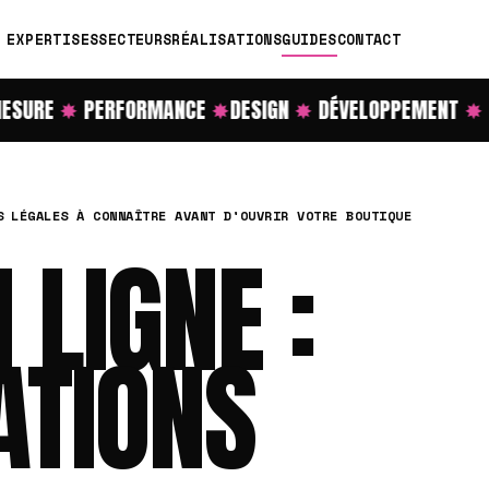
EXPERTISES
SECTEURS
RÉALISATIONS
GUIDES
CONTACT
URE
✸
PERFORMANCE
✸
DESIGN
✸
DÉVELOPPEMENT
✸
RÉ
S LÉGALES À CONNAÎTRE AVANT D'OUVRIR VOTRE BOUTIQUE
 LIGNE :
ATIONS