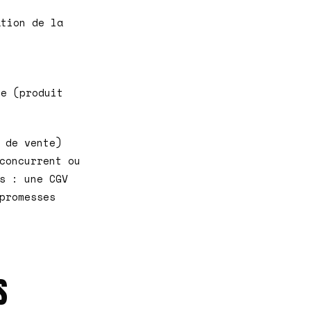
ation de la
ée (produit
 de vente)
concurrent ou
s : une CGV
promesses
S