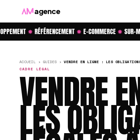
agence
PPEMENT
✸
RÉFÉRENCEMENT
✸
E-COMMERCE
✸
SUR-MES
ACCUEIL
›
GUIDES
›
VENDRE EN LIGNE : LES OBLIGATION
CADRE LÉGAL
VENDRE EN
LES OBLIG