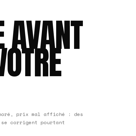
E AVANT
VOTRE
noré, prix mal affiché : des
 se corrigent pourtant