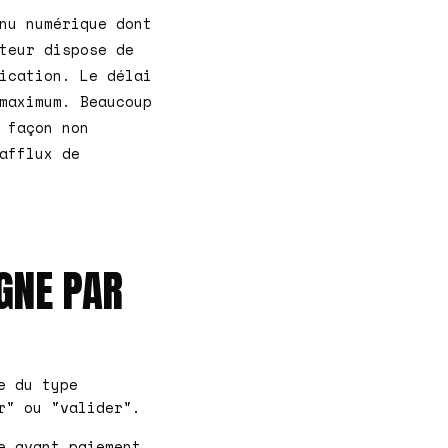
nu numérique dont
teur dispose de
ication. Le délai
maximum. Beaucoup
 façon non
afflux de
GNE PAR
e du type
r" ou "valider".
e avant paiement