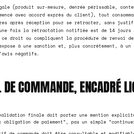
gale (produit sur-mesure, denrée périssable, conte
mencé avec accord exprès du client), tout consomma
res après réception pour se rétracter, sans justif
une fois la rétractation notifiée est de 14 jours 
 ce droit ou compliquent la procédure de renvoi de
expose à une sanction et, plus concrètement, à un 
'avis négatifs.
L DE COMMANDE, ENCADRÉ LI
validation finale doit porter une mention explicit
c obligation de paiement", pas un simple "continue
tif de commande doit être consultable et modifiabl