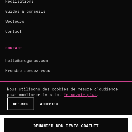
Réalisations
Guides & conseils
Secteurs
Contact
CONTACT
hello@amagence.com
Prendre rendez-vous
Nous utilisons des cookies de mesure d'audience
pour améliorer le site.
En savoir plus
.
© 2026 AMAGENCE - AGENCE WEB SUR-MESURE
MENTIONS LÉGALES
·
CGV
·
CONFIDENTIALITÉ
REFUSER
ACCEPTER
DEMANDER MON DEVIS GRATUIT