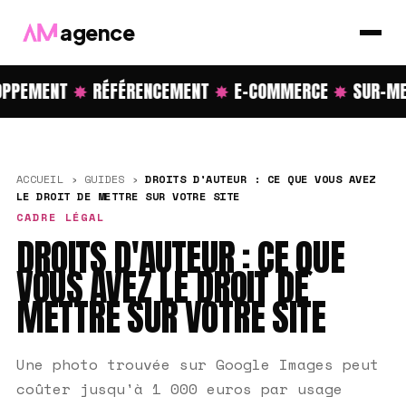
agence
PPEMENT
✸
RÉFÉRENCEMENT
✸
E-COMMERCE
✸
SUR-ME
ACCUEIL
›
GUIDES
›
DROITS D'AUTEUR : CE QUE VOUS AVEZ
LE DROIT DE METTRE SUR VOTRE SITE
CADRE LÉGAL
DROITS D'AUTEUR : CE QUE
VOUS AVEZ LE DROIT DE
METTRE SUR VOTRE SITE
Une photo trouvée sur Google Images peut
coûter jusqu'à 1 000 euros par usage