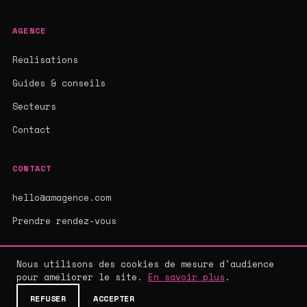
AGENCE
Réalisations
Guides & conseils
Secteurs
Contact
CONTACT
hello@amagence.com
Prendre rendez-vous
Nous utilisons des cookies de mesure d'audience
pour améliorer le site.
En savoir plus
.
© 2026 AMAGENCE - AGENCE WEB SUR-MESURE
MENTIONS LÉGALES
·
CGV
·
CONFIDENTIALITÉ
REFUSER
ACCEPTER