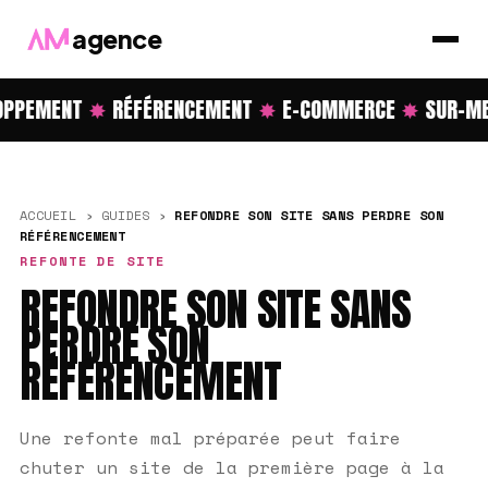
agence
PPEMENT
✸
RÉFÉRENCEMENT
✸
E-COMMERCE
✸
SUR-ME
ACCUEIL
›
GUIDES
›
REFONDRE SON SITE SANS PERDRE SON
RÉFÉRENCEMENT
REFONTE DE SITE
REFONDRE SON SITE SANS
PERDRE SON
RÉFÉRENCEMENT
Une refonte mal préparée peut faire
chuter un site de la première page à la