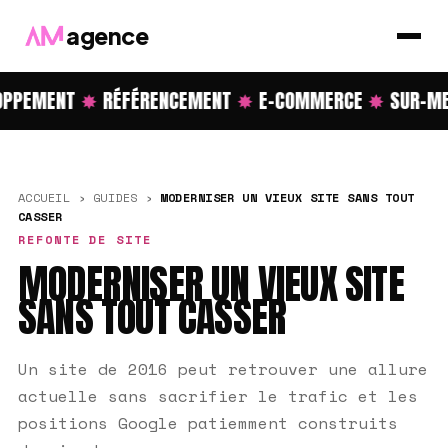
agence
PPEMENT
✸
RÉFÉRENCEMENT
✸
E-COMMERCE
✸
SUR-ME
ACCUEIL
›
GUIDES
›
MODERNISER UN VIEUX SITE SANS TOUT
CASSER
REFONTE DE SITE
MODERNISER UN VIEUX SITE
SANS TOUT CASSER
Un site de 2016 peut retrouver une allure
actuelle sans sacrifier le trafic et les
positions Google patiemment construits