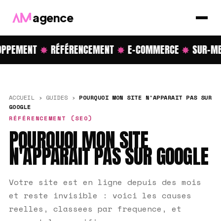
agence
PPEMENT
✸
RÉFÉRENCEMENT
✸
E-COMMERCE
✸
SUR-ME
ACCUEIL
›
GUIDES
›
POURQUOI MON SITE N'APPARAIT PAS SUR
GOOGLE
RÉFÉRENCEMENT (SEO)
POURQUOI MON SITE
N'APPARAIT PAS SUR GOOGLE
Votre site est en ligne depuis des mois
et reste invisible : voici les causes
reelles, classees par frequence, et