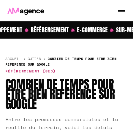
agence
PPEMENT
✸
RÉFÉRENCEMENT
✸
E-COMMERCE
✸
SUR-ME
ACCUEIL
›
GUIDES
›
COMBIEN DE TEMPS POUR ETRE BIEN
REFERENCE SUR GOOGLE
RÉFÉRENCEMENT (SEO)
COMBIEN DE TEMPS POUR
ETRE BIEN REFERENCE SUR
GOOGLE
Entre les promesses commerciales et la
realite du terrain, voici les delais