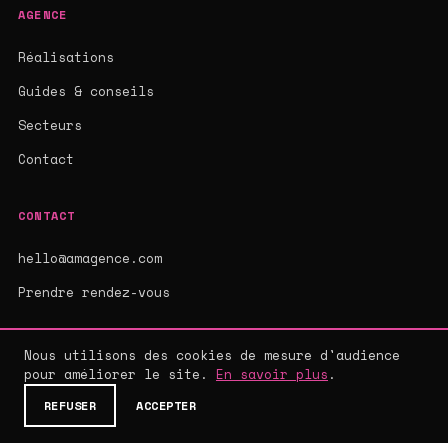
AGENCE
Réalisations
Guides & conseils
Secteurs
Contact
CONTACT
hello@amagence.com
Prendre rendez-vous
Nous utilisons des cookies de mesure d'audience
pour améliorer le site.
En savoir plus
.
© 2026 AMAGENCE - AGENCE WEB SUR-MESURE
MENTIONS LÉGALES
·
CGV
·
CONFIDENTIALITÉ
REFUSER
ACCEPTER