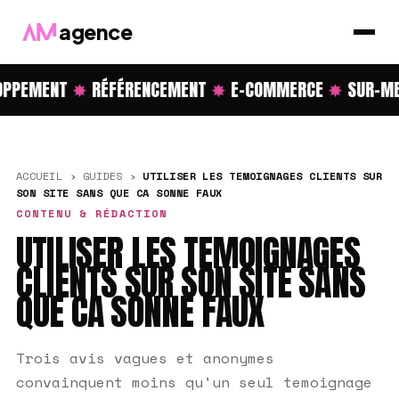
agence
PPEMENT
✸
RÉFÉRENCEMENT
✸
E-COMMERCE
✸
SUR-ME
ACCUEIL
›
GUIDES
›
UTILISER LES TEMOIGNAGES CLIENTS SUR
SON SITE SANS QUE CA SONNE FAUX
CONTENU & RÉDACTION
UTILISER LES TEMOIGNAGES
CLIENTS SUR SON SITE SANS
QUE CA SONNE FAUX
Trois avis vagues et anonymes
convainquent moins qu'un seul temoignage