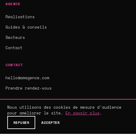
AGENCE
Réalisations
Guides & conseils
Secteurs
Contact
CONTACT
hello@amagence.com
Prendre rendez-vous
Nous utilisons des cookies de mesure d'audience
pour améliorer le site.
En savoir plus
.
© 2026 AMAGENCE - AGENCE WEB SUR-MESURE
MENTIONS LÉGALES
·
CGV
·
CONFIDENTIALITÉ
REFUSER
ACCEPTER