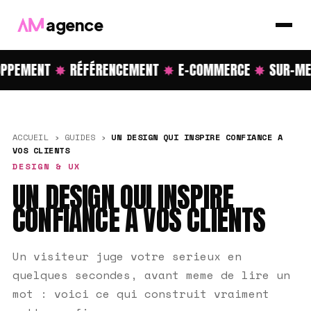
agence
PPEMENT
✸
RÉFÉRENCEMENT
✸
E-COMMERCE
✸
SUR-ME
ACCUEIL
›
GUIDES
›
UN DESIGN QUI INSPIRE CONFIANCE A
VOS CLIENTS
DESIGN & UX
UN DESIGN QUI INSPIRE
CONFIANCE A VOS CLIENTS
Un visiteur juge votre serieux en
quelques secondes, avant meme de lire un
mot : voici ce qui construit vraiment