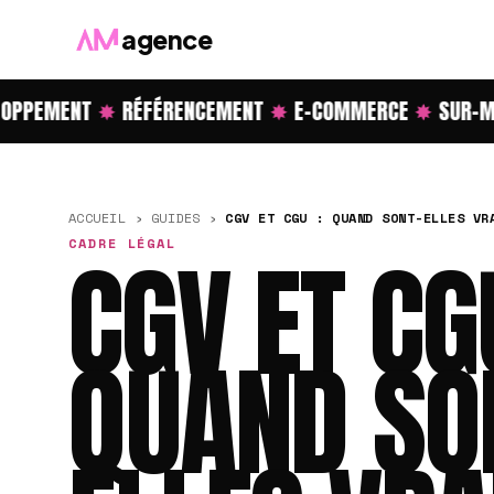
agence
PPEMENT
✸
RÉFÉRENCEMENT
✸
E-COMMERCE
✸
SUR-MES
ACCUEIL
›
GUIDES
›
CGV ET CGU : QUAND SONT-ELLES VR
CADRE LÉGAL
CGV ET CG
QUAND SO