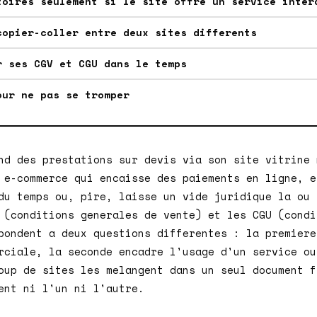
toires seulement si le site offre un service inter
copier-coller entre deux sites differents
r ses CGV et CGU dans le temps
our ne pas se tromper
nd des prestations sur devis via son site vitrine 
 e-commerce qui encaisse des paiements en ligne, e
du temps ou, pire, laisse un vide juridique la ou 
 (conditions generales de vente) et les CGU (condi
pondent a deux questions differentes : la premiere
rciale, la seconde encadre l'usage d'un service ou
oup de sites les melangent dans un seul document f
ent ni l'un ni l'autre.