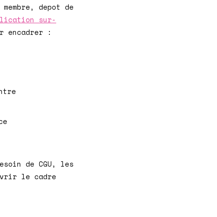
 membre, depot de
lication sur-
r encadrer :
ntre
ce
esoin de CGU, les
vrir le cadre