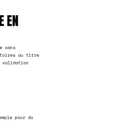
E EN
e sans
toires au titre
 validation
emple pour du