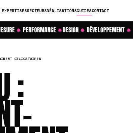
EXPERTISES
SECTEURS
RÉALISATIONS
GUIDES
CONTACT
URE
✸
PERFORMANCE
✸
DESIGN
✸
DÉVELOPPEMENT
✸
RÉ
AIMENT OBLIGATOIRES
U :
NT-