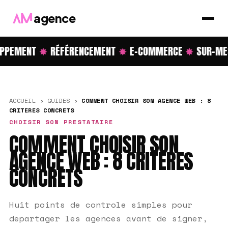
agence
PPEMENT
✸
RÉFÉRENCEMENT
✸
E-COMMERCE
✸
SUR-MES
ACCUEIL
›
GUIDES
›
COMMENT CHOISIR SON AGENCE WEB : 8
CRITERES CONCRETS
CHOISIR SON PRESTATAIRE
COMMENT CHOISIR SON
AGENCE WEB : 8 CRITERES
CONCRETS
Huit points de controle simples pour
departager les agences avant de signer,