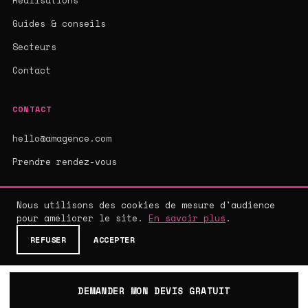
Réalisations
Guides & conseils
Secteurs
Contact
CONTACT
hello@amagence.com
Prendre rendez-vous
Nous utilisons des cookies de mesure d'audience
pour améliorer le site.
En savoir plus
.
© 2026 AMAGENCE - AGENCE WEB SUR-MESURE
MENTIONS LÉGALES
·
CGV
·
CONFIDENTIALITÉ
REFUSER
ACCEPTER
DEMANDER MON DEVIS GRATUIT