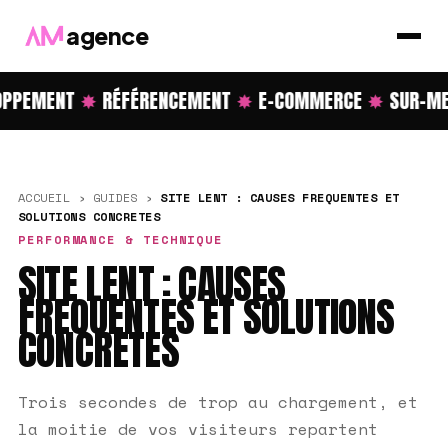
agence
PPEMENT
✸
RÉFÉRENCEMENT
✸
E-COMMERCE
✸
SUR-ME
ACCUEIL
›
GUIDES
›
SITE LENT : CAUSES FREQUENTES ET
SOLUTIONS CONCRETES
PERFORMANCE & TECHNIQUE
SITE LENT : CAUSES
FREQUENTES ET SOLUTIONS
CONCRETES
Trois secondes de trop au chargement, et
la moitie de vos visiteurs repartent