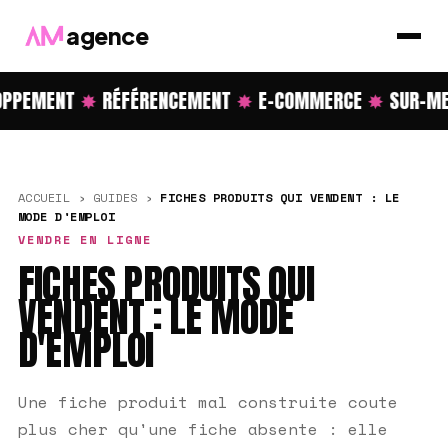
agence
PPEMENT
✸
RÉFÉRENCEMENT
✸
E-COMMERCE
✸
SUR-ME
ACCUEIL
›
GUIDES
›
FICHES PRODUITS QUI VENDENT : LE
MODE D'EMPLOI
VENDRE EN LIGNE
FICHES PRODUITS QUI
VENDENT : LE MODE
D'EMPLOI
Une fiche produit mal construite coute
plus cher qu'une fiche absente : elle