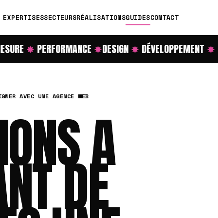
EXPERTISES
SECTEURS
RÉALISATIONS
GUIDES
CONTACT
SURE
✸
PERFORMANCE
✸
DESIGN
✸
DÉVELOPPEMENT
✸
RÉ
IGNER AVEC UNE AGENCE WEB
IONS A
ANT DE