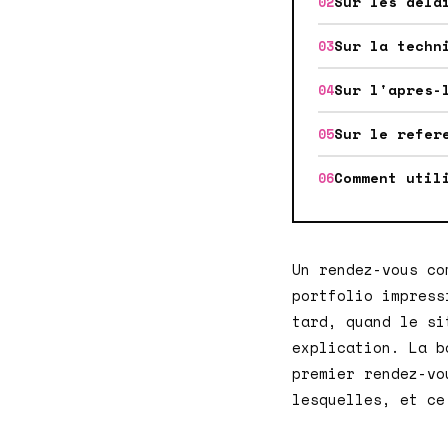
Sur les dela
Sur la techn
Sur l'apres-
Sur le refer
Comment util
Un rendez-vous co
portfolio impress
tard, quand le si
explication. La b
premier rendez-vo
lesquelles, et ce