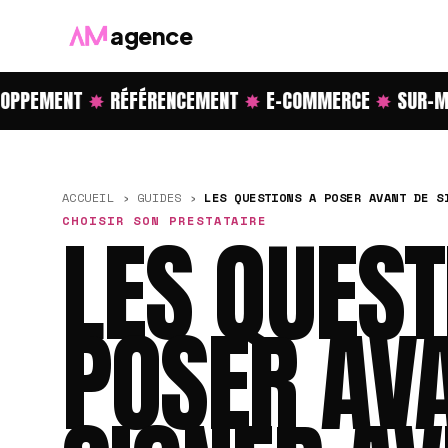
agence
PPEMENT
✸
RÉFÉRENCEMENT
✸
E-COMMERCE
✸
SUR-ME
ACCUEIL
›
GUIDES
›
LES QUESTIONS A POSER AVANT DE S
CHOISIR SON PRESTATAIRE
LES QUEST
POSER AV