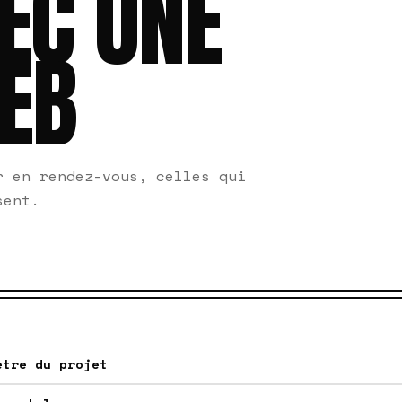
EC UNE
EB
r en rendez-vous, celles qui
sent.
etre du projet