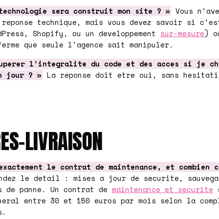
technologie sera construit mon site ? »
Vous n'ave
 reponse technique, mais vous devez savoir si c'es
dPress, Shopify, ou un developpement
sur-mesure
) o
ferme que seule l'agence sait manipuler.
uperer l'integralite du code et des acces si je ch
n jour ? »
La reponse doit etre oui, sans hesitati
RES-LIVRAISON
exactement le contrat de maintenance, et combien c
dez le detail : mises a jour de securite, sauvega
s de panne. Un contrat de
maintenance et securite
s
neral entre 30 et 150 euros par mois selon la comp
s.