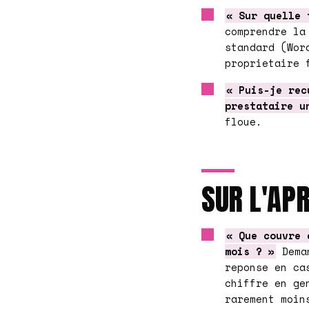
« Sur quelle 
comprendre la
standard (Wor
proprietaire 
« Puis-je rec
prestataire u
floue.
SUR L'AP
« Que couvre 
mois ? »
Deman
reponse en ca
chiffre en ge
rarement moin