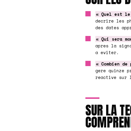
« Quel est le
decrire les p
des dates app
« Qui sera mo
apres la sign
a eviter.
« Combien de 
gere quinze p
reactive sur 
SUR LA TE
COMPREND