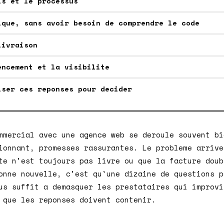
is et le processus
ique, sans avoir besoin de comprendre le code
livraison
encement et la visibilite
iser ces reponses pour decider
mmercial avec une agence web se deroule souvent bi
ionnant, promesses rassurantes. Le probleme arrive
te n'est toujours pas livre ou que la facture doub
onne nouvelle, c'est qu'une dizaine de questions p
us suffit a demasquer les prestataires qui improvi
 que les reponses doivent contenir.