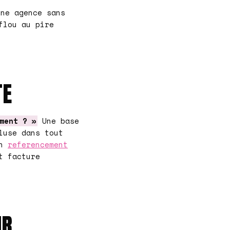
ne agence sans
flou au pire
TE
ment ? »
Une base
luse dans tout
en
referencement
t facture
UR