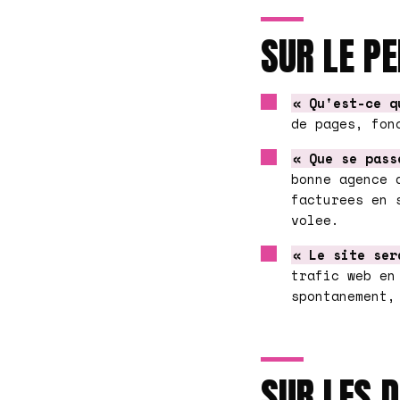
SUR LE P
« Qu'est-ce q
de pages, fon
« Que se pass
bonne agence 
facturees en 
volee.
« Le site ser
trafic web en
spontanement,
SUR LES D