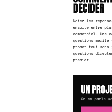
DECIDER
Notez les reponse
ensuite entre plu
commercial. Une a
questions merite 
promet tout sans 
questions direct
premier.
UN PROJE
On en parle s