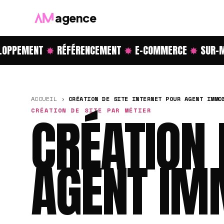
agence
PPEMENT
✸
RÉFÉRENCEMENT
✸
E-COMMERCE
✸
SUR-ME
ACCUEIL
›
CRÉATION DE SITE INTERNET POUR AGENT IMMO
CRÉATION DE SITE PAR MÉTIER
CRÉATION 
AGENT IM