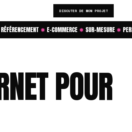
DISCUTER DE MON PROJET
ÉFÉRENCEMENT
✸
E-COMMERCE
✸
SUR-MESURE
✸
PERF
ERNET POUR