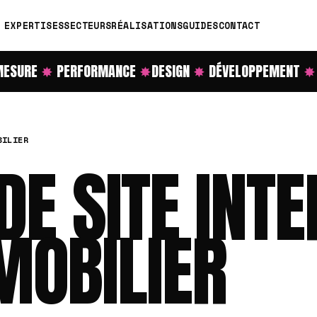
EXPERTISES
SECTEURS
RÉALISATIONS
GUIDES
CONTACT
SURE
✸
PERFORMANCE
✸
DESIGN
✸
DÉVELOPPEMENT
✸
R
BILIER
DE SITE INT
MOBILIER