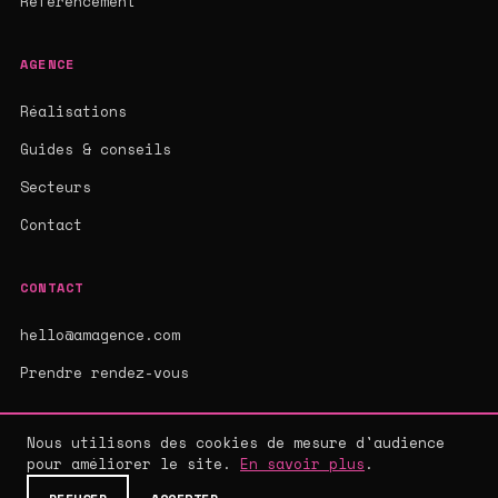
Référencement
AGENCE
Réalisations
Guides & conseils
Secteurs
Contact
CONTACT
hello@amagence.com
Prendre rendez-vous
Nous utilisons des cookies de mesure d'audience
pour améliorer le site.
En savoir plus
.
© 2026 AMAGENCE - AGENCE WEB SUR-MESURE
MENTIONS LÉGALES
·
CGV
·
CONFIDENTIALITÉ