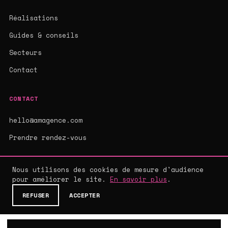
Réalisations
Guides & conseils
Secteurs
Contact
CONTACT
hello@amagence.com
Prendre rendez-vous
Nous utilisons des cookies de mesure d'audience
pour améliorer le site.
En savoir plus
.
© 2026 AMAGENCE - AGENCE WEB SUR-MESURE
MENTIONS LÉGALES
·
CGV
·
CONFIDENTIALITÉ
REFUSER
ACCEPTER