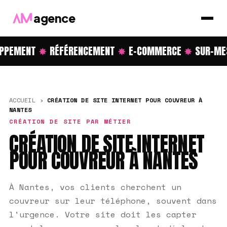
agence
PPEMENT
✸
RÉFÉRENCEMENT
✸
E-COMMERCE
✸
SUR-MES
ACCUEIL
›
CRÉATION DE SITE INTERNET POUR COUVREUR À
NANTES
CRÉATION DE SITE PAR MÉTIER
CRÉATION DE SITE INTERNET
POUR COUVREUR À NANTES
À Nantes, vos clients cherchent un
couvreur sur leur téléphone, souvent dans
l'urgence. Votre site doit les capter