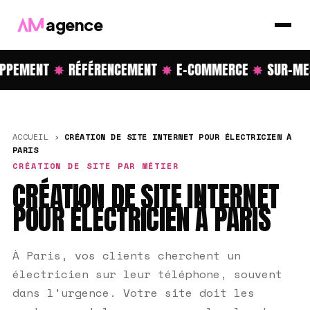
agence
PPEMENT
✸
RÉFÉRENCEMENT
✸
E-COMMERCE
✸
SUR-ME
ACCUEIL
›
CRÉATION DE SITE INTERNET POUR ÉLECTRICIEN À
PARIS
CRÉATION DE SITE PAR MÉTIER
CRÉATION DE SITE INTERNET
POUR ÉLECTRICIEN À PARIS
À Paris, vos clients cherchent un
électricien sur leur téléphone, souvent
dans l'urgence. Votre site doit les