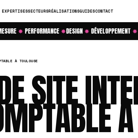
EXPERTISES
SECTEURS
RÉALISATIONS
GUIDES
CONTACT
SURE
✸
PERFORMANCE
✸
DESIGN
✸
DÉVELOPPEMENT
✸
R
PTABLE À TOULOUSE
DE SITE INT
OMPTABLE À