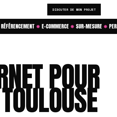
DISCUTER DE MON PROJET
ÉFÉRENCEMENT
✸
E-COMMERCE
✸
SUR-MESURE
✸
PERF
ERNET POUR
 TOULOUSE