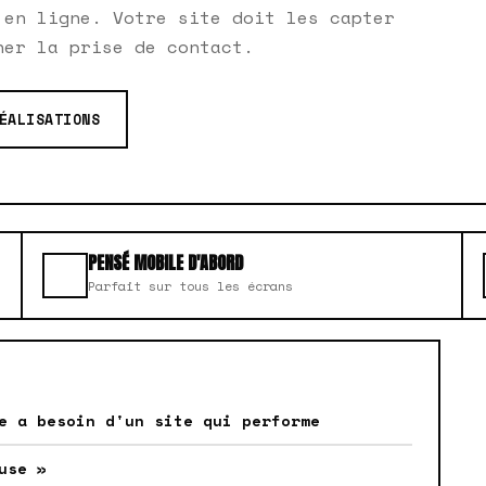
 en ligne. Votre site doit les capter
her la prise de contact.
ÉALISATIONS
PENSÉ MOBILE D'ABORD
Parfait sur tous les écrans
e a besoin d'un site qui performe
use »