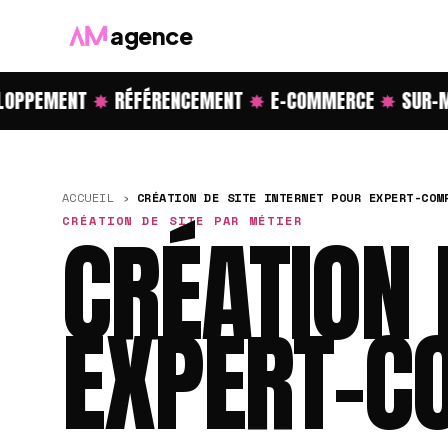
agence
OPPEMENT
✸
RÉFÉRENCEMENT
✸
E-COMMERCE
✸
SUR-ME
ACCUEIL
›
CRÉATION DE SITE INTERNET POUR EXPERT-COM
CRÉATION DE SITE PAR MÉTIER
CRÉATION 
EXPERT-C