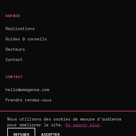
AGENCE
Réalisations
Guides & conseils
Secteurs
Contact
CONTACT
hello@amagence.com
Prendre rendez-vous
Nous utilisons des cookies de mesure d'audience
pour améliorer le site.
En savoir plus
.
© 2026 AMAGENCE - AGENCE WEB SUR-MESURE
MENTIONS LÉGALES
·
CGV
·
CONFIDENTIALITÉ
REFUSER
ACCEPTER