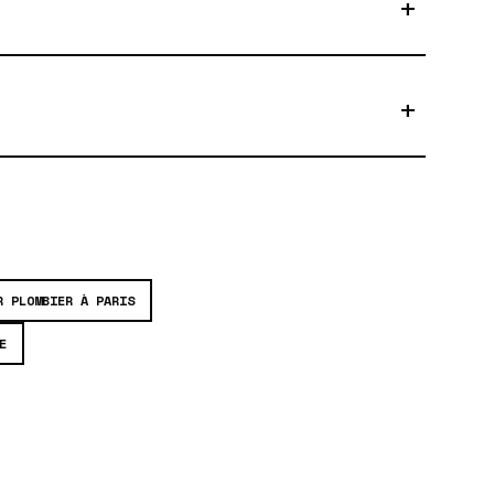
+
+
R PLOMBIER À PARIS
E