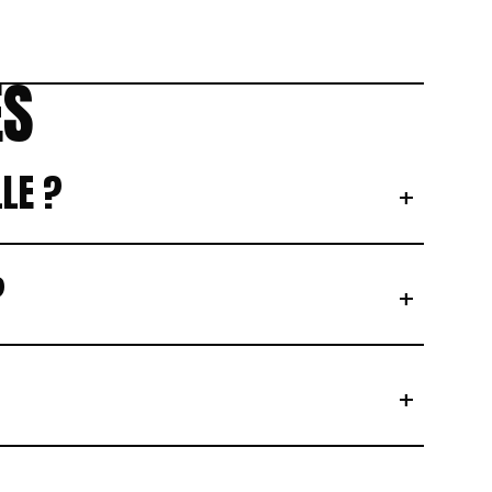
ES
LE ?
+
?
+
+