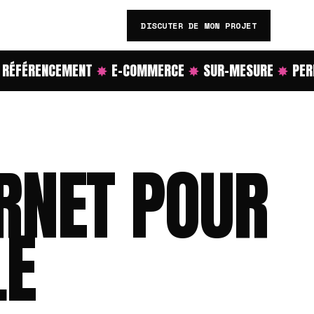
DISCUTER DE MON PROJET
FÉRENCEMENT
✸
E-COMMERCE
✸
SUR-MESURE
✸
PERFO
ERNET POUR
LE