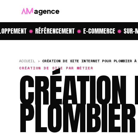
agence
PPEMENT
✸
RÉFÉRENCEMENT
✸
E-COMMERCE
✸
SUR-ME
ACCUEIL
›
CRÉATION DE SITE INTERNET POUR PLOMBIER À
CRÉATION DE SITE PAR MÉTIER
CRÉATION 
PLOMBIER