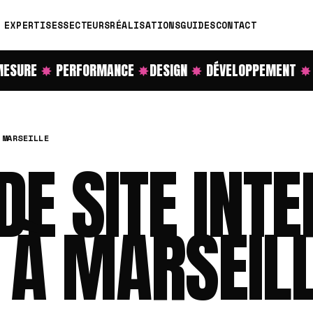
EXPERTISES
SECTEURS
RÉALISATIONS
GUIDES
CONTACT
SURE
✸
PERFORMANCE
✸
DESIGN
✸
DÉVELOPPEMENT
✸
RÉ
 MARSEILLE
DE SITE INT
 À MARSEIL