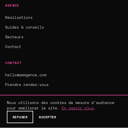
AGENCE
Réalisations
Guides & conseils
Secteurs
Contact
CONTACT
hello@amagence.com
Prendre rendez-vous
Nous utilisons des cookies de mesure d'audience
pour améliorer le site.
En savoir plus
.
© 2026 AMAGENCE - AGENCE WEB SUR-MESURE
MENTIONS LÉGALES
·
CGV
·
CONFIDENTIALITÉ
REFUSER
ACCEPTER