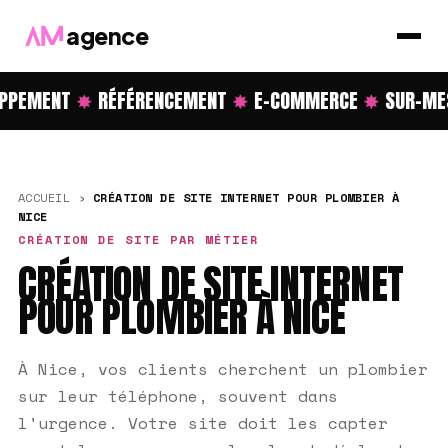
agence
PPEMENT
✸
RÉFÉRENCEMENT
✸
E-COMMERCE
✸
SUR-MES
ACCUEIL
›
CRÉATION DE SITE INTERNET POUR PLOMBIER À
NICE
CRÉATION DE SITE PAR MÉTIER
CRÉATION DE SITE INTERNET
POUR PLOMBIER À NICE
À Nice, vos clients cherchent un plombier
sur leur téléphone, souvent dans
l'urgence. Votre site doit les capter