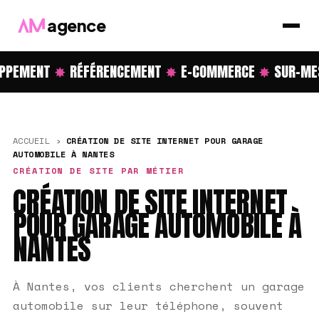
agence
PPEMENT
✸
RÉFÉRENCEMENT
✸
E-COMMERCE
✸
SUR-MES
ACCUEIL
›
CRÉATION DE SITE INTERNET POUR GARAGE
AUTOMOBILE À NANTES
CRÉATION DE SITE PAR MÉTIER
CRÉATION DE SITE INTERNET
POUR GARAGE AUTOMOBILE À
NANTES
À Nantes, vos clients cherchent un garage
automobile sur leur téléphone, souvent