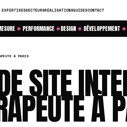
EXPERTISES
SECTEURS
RÉALISATIONS
GUIDES
CONTACT
SURE
✸
PERFORMANCE
✸
DESIGN
✸
DÉVELOPPEMENT
✸
R
APEUTE À PARIS
DE SITE INT
RAPEUTE À P