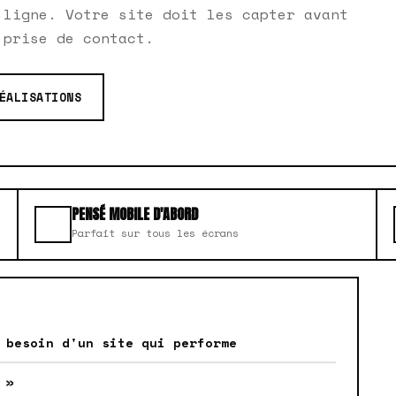
 ligne. Votre site doit les capter avant
 prise de contact.
ÉALISATIONS
PENSÉ MOBILE D'ABORD
Parfait sur tous les écrans
 besoin d'un site qui performe
 »