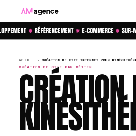
agence
PPEMENT
✸
RÉFÉRENCEMENT
✸
E-COMMERCE
✸
SUR-ME
ACCUEIL
›
CRÉATION DE SITE INTERNET POUR KINÉSITHÉR
CRÉATION DE SITE PAR MÉTIER
CRÉATION 
KINÉSITHÉ