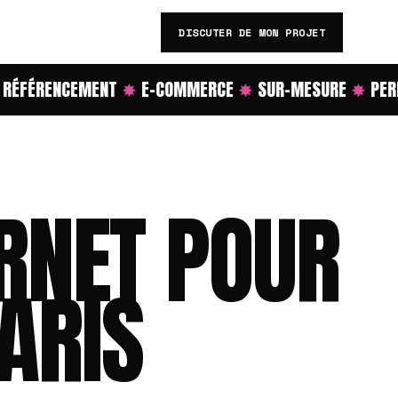
DISCUTER DE MON PROJET
ÉFÉRENCEMENT
✸
E-COMMERCE
✸
SUR-MESURE
✸
PERF
ERNET POUR
ARIS