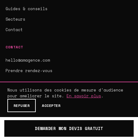
Guides & conseils
Secteurs
Contact
CONTACT
hello@amagence.com
Prendre rendez-vous
Nous utilisons des cookies de mesure d'audience
pour améliorer le site.
En savoir plus
.
© 2026 AMAGENCE - AGENCE WEB SUR-MESURE
MENTIONS LÉGALES
·
CGV
·
CONFIDENTIALITÉ
REFUSER
ACCEPTER
DEMANDER MON DEVIS GRATUIT